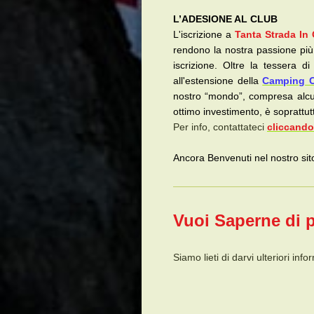
L’ADESIONE AL CLUB
L'iscrizione a
Tanta Strada In
rendono la nostra passione più
iscrizione. Oltre la tessera 
all'estensione della
Camping Ca
nostro “mondo”, compresa alcune
ottimo investimento, è soprattutt
Per info, contattateci
cliccando
Ancora Benvenuti nel nostro si
Vuoi Saperne di 
Siamo lieti di darvi ulteriori inf