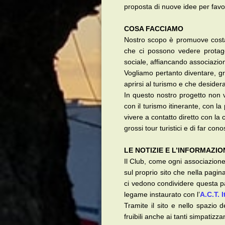
proposta di nuove idee per favo
COSA FACCIAMO
Nostro scopo è promuove costant
che ci possono vedere protago
sociale, affiancando associazion
Vogliamo pertanto diventare, graz
aprirsi al turismo e che desideran
In questo nostro progetto non 
con il turismo itinerante, con la
vivere a contatto diretto con la c
grossi tour turistici e di far c
LE NOTIZIE E L’INFORMAZIO
Il Club, come ogni associazione,
sul proprio sito che nella pag
ci vedono condividere questa pas
legame instaurato con l’
A.C.T. I
Tramite il sito e nello spazio d
fruibili anche ai tanti simpatiz