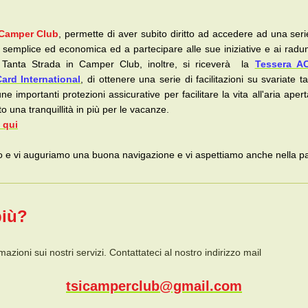
 Camper Club
, permette di aver subito diritto ad accedere ad una ser
 semplice ed economica ed a partecipare alle sue iniziative e ai radun
di Tanta Strada in Camper Club, inoltre, si riceverà la
Tessera AC
rd International
, di ottenere una serie di facilitazioni su svariate t
 importanti protezioni assicurative per facilitare la vita all'aria aper
o una tranquillità in più per le vacanze.
 qui
to e vi auguriamo una buona navigazione e vi aspettiamo anche nella pa
più?
ormazioni sui nostri servizi. Contattateci al nostro indirizzo mail
tsicamperclub@gmail.com