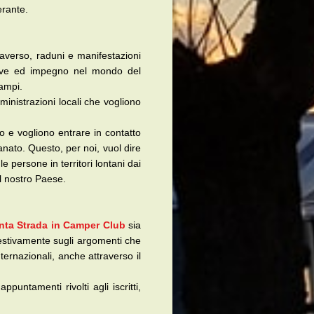
erante.
raverso, raduni e manifestazioni
ative ed impegno nel mondo del
campi.
mministrazioni locali che vogliono
 e vogliono entrare in contatto
ianato. Questo, per noi, vuol dire
le persone in territori lontani dai
el nostro Paese.
nta Strada in Camper Club
sia
estivamente sugli argomenti che
ternazionali, anche attraverso il
puntamenti rivolti agli iscritti,