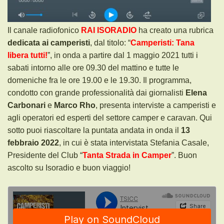
Il canale radiofonico
RAI ISORADIO
ha creato una rubrica
dedicata ai camperisti
, dal titolo: “
Camperisti: Tana
libera tutti!
”, in onda a partire dal 1 maggio 2021 tutti i
sabati intorno alle ore 09.30 del mattino e tutte le
domeniche fra le ore 19.00 e le 19.30. Il programma,
condotto con grande professionalità dai giornalisti
Elena
Carbonari
e
Marco Rho
, presenta interviste a camperisti e
agli operatori ed esperti del settore camper e caravan. Qui
sotto puoi riascoltare la puntata andata in onda il
13
febbraio 2022
, in cui è stata intervistata Stefania Casale,
Presidente del Club “
Tanta Strada in Camper
”.
Buon
ascolto su Isoradio e buon viaggio!