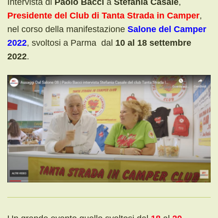
Intervista di
Paolo Bacci
a
Stefania Casale
,
Presidente del Club di Tanta Strada in Camper
,
nel corso della manifestazione
Salone del Camper
2022
, svoltosi a Parma dal
10 al 18 settembre
2022
.