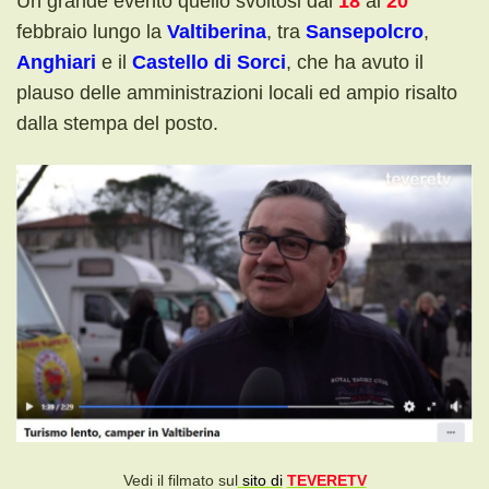
Un grande evento quello svoltosi dal
18
al
20
febbraio lungo la
Valtiberina
, tra
Sansepolcro
,
Anghiari
e il
Castello di Sorci
, che ha avuto il
plauso delle amministrazioni locali ed ampio risalto
dalla stempa del posto.
Vedi il filmato sul
sito di
TEVER
ETV