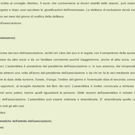
ritta al consiglio direttivo. Il socio che contravviene ai doveri stabiliti dallo statuto, può esse
segreto e dopo aver ascoltato le giustificazioni dell’interessato. La delibera di esclusione dovrà
tro sei mesi dal giorno di notifica della delibera.
ll’associazione:
nistrazione)
ta dai soci dell’associazione, iscritti nel Libro dei soci e in regola con il versamento della quot
ntare da altro socio o da un familiare convivente purché maggiorenne, anche di altro socio, c
oci. L’assemblea è presieduta dal presidente dell’associazione o, in sua assenza, dal vicepres
a almeno una volta all’anno dal presidente dell’associazione o da chi ne fa le veci mediante avvi
te la data della riunione, l'orario, il luogo, l'ordine del giorno e l'eventuale data di seconda co
rrà opportuni, al recapito risultante dal libro dei soci. L’assemblea è inoltre convocata a richie
I voti sono palesi, tranne quelli riguardanti le persone. Delle riunioni dell’assemblea è redatto i
dell’associazione. L’assemblea può essere ordinaria o straordinaria. E’ straordinaria quella c
utti gli altri casi.
lea:
atiche dell’attività dell’associazione;
ivo;