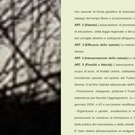
che assume la forma giuridica di associazi
impiego del tempo libero e di promozione cu
ART. 2 (Statuto)
L’associazione di promozion
di attuazione, della legge regionale e dei p
dal consiglio direttivo e sottoposti all’appr
ART. 3 (Efficacia dello statuto)
Lo statuto
stessa.
ART. 4 (Interpretazione dello statuto)
Lo st
ART. 5 (Finalità e Attività)
L'associazione 
scopo di lucro, di finalità civiche, solidaris
intendendo operare nel settore del Turism
diverse. A tal fine l’attività istituzionale del
- Promuovere, sviluppare, praticare il Turis
esperienze per favorire l'aggregazione, la c
gennaio 2004, n.42 e successive modificazi
- Organizzare e gestire, avvalendosi in modo
promuovere la coesione, la formazione e l’agg
della pratica del volontariato e delle attivit
E’ fatto divieto all’associazione di svolger