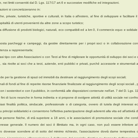
, nei limiti consentiti dal D. Lgs. 117/17 art.6 e successive modifiche ed integrazioni.
azioni si concretizzeranno in:
e, private, turistiche, sportive e culturali, in Italia o all'estero, al fine di sviluppare e facilitare
spitalità di utenti provenienti da altre zone a scopo turistico;
la diffusione di prodotti biologici, naturali, eco compatibili ed a km 0, il commercio equo e solidal
sosta parcheggi e campeggi, da gestire direttamente per i propri soci o in collaborazione con 
etenza a rappresentarla;
si tipo con altre Associazioni o con Terzi al fine di migliorare le opportunità di sviluppo dei soci e
, sia rivolte ai soci che a terzi, aziende, enti pubblici e privati, purché accessorie e strumentali ai
de per la gestione di spazi od immobili da destinare al raggiungimento degli scopi sociali;
li di fondi al fine di reperire risorse finanziarie finalizzate al raggiungimento degli scopi sociali , p
con i sostenitori e con il pubblico, in conformità alle disposizioni contenute nell’art. 7 del D. Lgs. 
ini di lucro neanche in forma indiretta e si propone di svolgere attività di utilità sociale nei confron
iasi finalità politica, sindacale, professionale o di categoria, ovvero di tutela degli interessi e
principi solidaristici e consentono l’effettiva partecipazione degli aderenti alla vita ed all’attività 
e persone fisiche, di età superiore a 18 anni, o le associazioni di promozione sociale che condivi
nteresse generale. Il numero dei soci è illimitato ma, in ogni caso, non può essere inferiore 
ro dovesse scendere al di sotto del minimo richiesto, l’associazione dovrà darne tempestiva co