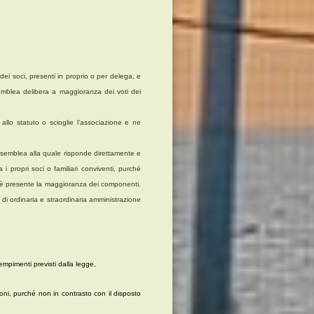
ei soci, presenti in proprio o per delega, e
emblea delibera a maggioranza dei voti dei
llo statuto o scioglie l’associazione e ne
’assemblea alla quale risponde direttamente e
i propri soci o familiari conviventi, purché
do è presente la maggioranza dei componenti.
tti di ordinaria e straordinaria amministrazione
dempimenti previsti dalla legge,
ioni, purché non in contrasto con il disposto