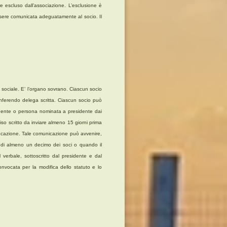
re escluso dall’associazione. L’esclusione è
 essere comunicata adeguatamente al socio. Il
a sociale. E’ l’organo sovrano. Ciascun socio
onferendo delega scritta. Ciascun socio può
idente o persona nominata a presidente dai
so scritto da inviare almeno 15 giorni prima
nvocazione. Tale comunicazione può avvenire,
sta di almeno un decimo dei soci o quando il
l verbale, sottoscritto dal presidente e dal
onvocata per la modifica dello statuto e lo