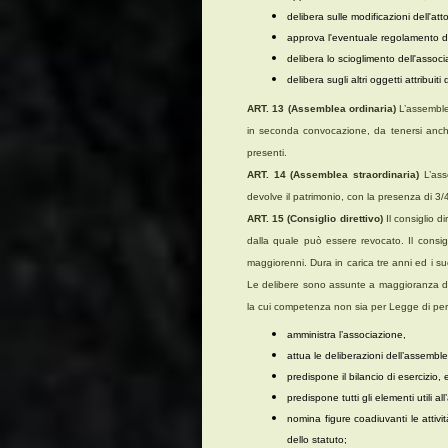
delibera sulle modificazioni dell'atto
approva l'eventuale regolamento de
delibera lo scioglimento dell'associ
delibera sugli altri oggetti attribuit
ART. 13 (Assemblea ordinaria)
L’assemble
in seconda convocazione, da tenersi anche
presenti.
ART. 14 (Assemblea straordinaria)
L’ass
devolve il patrimonio, con la presenza di 3
ART. 15 (Consiglio direttivo)
Il consiglio 
dalla quale può essere revocato. Il consigl
maggiorenni. Dura in carica tre anni ed i s
Le delibere sono assunte a maggioranza dei 
la cui competenza non sia per Legge di pertin
amministra l’associazione,
attua le deliberazioni dell’assembl
predispone il bilancio di esercizio, 
predispone tutti gli elementi utili
nomina figure coadiuvanti le attivi
dello statuto;