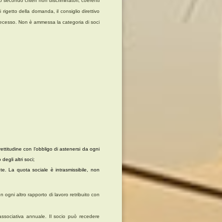
 secondo criteri non discriminatori, coerenti
 rigetto della domanda, il consiglio direttivo
 recesso. Non è ammessa la categoria di soci
ettitudine con l’obbligo di astenersi da ogni
degli altri soci;
te. La quota sociale è intrasmissibile, non
 ogni altro rapporto di lavoro retribuito con
associativa annuale. Il socio può recedere