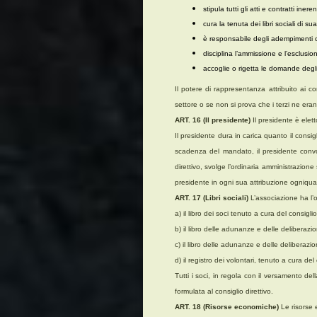
stipula tutti gli atti e contratti ineren
cura la tenuta dei libri sociali di 
è responsabile degli adempimenti co
disciplina l’ammissione e l’esclusio
accoglie o rigetta le domande degli 
Il potere di rappresentanza attribuito ai co
settore o se non si prova che i terzi ne eran
ART. 16 (Il presidente)
Il presidente è elet
Il presidente dura in carica quanto il cons
scadenza del mandato, il presidente convoc
direttivo, svolge l’ordinaria amministrazione s
presidente in ogni sua attribuzione ogniqualv
ART. 17 (Libri sociali)
L’associazione ha l’ob
a) il libro dei soci tenuto a cura del consiglio
b) il libro delle adunanze e delle deliberazi
c) il libro delle adunanze e delle deliberazioni
d) il registro dei volontari, tenuto a cura del 
Tutti i soci, in regola con il versamento dell
formulata al consiglio direttivo.
ART. 18 (Risorse economiche)
Le risorse 