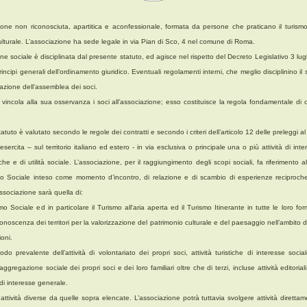
one non riconosciuta, apartitica e aconfessionale, formata da persone che praticano il turism
lturale. L’associazione ha sede legale in via Pian di Sco, 4 nel comune di Roma.
e sociale è disciplinata dal presente statuto, ed agisce nel rispetto del Decreto Legislativo 3 lugl
rincipi generali dell’ordinamento giuridico. Eventuali regolamenti interni, che meglio disciplinino 
ovazione dell’assemblea dei soci.
 vincola alla sua osservanza i soci all’associazione; esso costituisce la regola fondamentale di c
atuto è valutato secondo le regole dei contratti e secondo i criteri dell’articolo 12 delle preleggi al 
esercita – sul territorio italiano ed estero - in via esclusiva o principale una o più attività di i
tiche e di utilità sociale. L’associazione, per il raggiungimento degli scopi sociali, fa riferimento all
o Sociale inteso come momento d’incontro, di relazione e di scambio di esperienze reciproche e
l’Associazione sarà quella di:
mo Sociale ed in particolare il Turismo all'aria aperta ed il Turismo Itinerante in tutte le loro f
onoscenza dei territori per la valorizzazione del patrimonio culturale e del paesaggio nell’ambito 
oni.
 prevalente dell’attività di volontariato dei propri soci, attività turistiche di interesse sociale,
regazione sociale dei propri soci e dei loro familiari oltre che di terzi, incluse attività editoria
à di interesse generale.
e attività diverse da quelle sopra elencate. L’associazione potrà tuttavia svolgere attività diretta