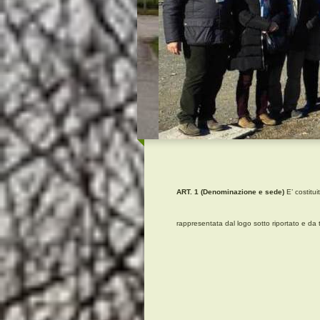
ART. 1 (Denominazione e sede)
E’ costitu
rappresentata dal logo sotto riportato e da 