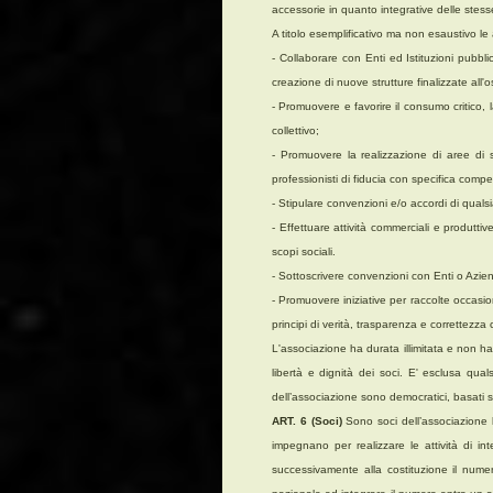
accessorie in quanto integrative delle stesse
A titolo esemplificativo ma non esaustivo le 
- Collaborare con Enti ed Istituzioni pubblich
creazione di nuove strutture finalizzate all'o
- Promuovere e favorire il consumo critico, 
collettivo;
- Promuovere la realizzazione di aree di 
professionisti di fiducia con specifica comp
- Stipulare convenzioni e/o accordi di qualsia
- Effettuare attività commerciali e produttive
scopi sociali.
- Sottoscrivere convenzioni con Enti o Azien
- Promuovere iniziative per raccolte occasiona
principi di verità, trasparenza e correttezza 
L'associazione ha durata illimitata e non ha f
libertà e dignità dei soci. E' esclusa quals
dell’associazione sono democratici, basati su 
ART. 6 (Soci)
Sono soci dell’associazione l
impegnano per realizzare le attività di i
successivamente alla costituzione il nume