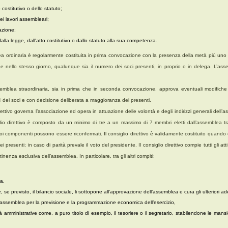
 costitutivo o dello statuto;
i lavori assembleari;
azione;
i dalla legge, dall'atto costitutivo o dallo statuto alla sua competenza.
a ordinaria è regolarmente costituita in prima convocazione con la presenza della metà più uno d
 nello stesso giorno, qualunque sia il numero dei soci presenti, in proprio o in delega. L’ass
emblea straordinaria, sia in prima che in seconda convocazione, approva eventuali modifiche a
/4 dei soci e con decisione deliberata a maggioranza dei presenti.
direttivo governa l’associazione ed opera in attuazione delle volontà e degli indirizzi generali dell
io direttivo è composto da un minimo di tre a un massimo di 7 membri eletti dall’assemblea tra 
uoi componenti possono essere riconfermati. Il consiglio direttivo è validamente costituito quan
presenti; in caso di parità prevale il voto del presidente
. Il consiglio direttivo compie tutti gli a
enza esclusiva dell’assemblea. In particolare, tra gli altri compiti:
ea,
e, se previsto, il bilancio sociale, li sottopone all’approvazione dell’assemblea e cura gli ulteriori a
 all’assemblea per la previsione e la programmazione economica dell’esercizio,
tà amministrative come, a puro titolo di esempio, il tesoriere o il segretario, stabilendone le mans