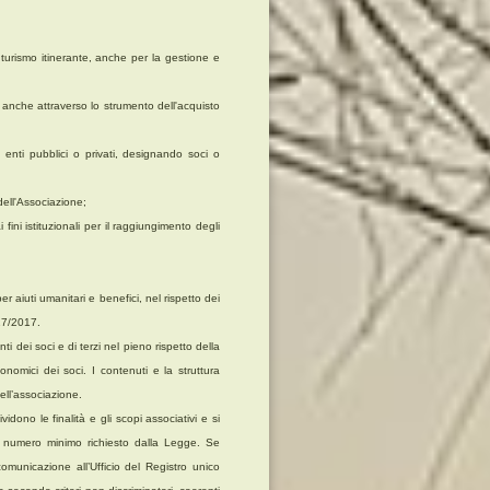
 il turismo itinerante, anche per la gestione e
e anche attraverso lo strumento dell'acquisto
enti pubblici o privati, designando soci o
 dell'Associazione;
 fini istituzionali per il raggiungimento degli
er aiuti umanitari e benefici, nel rispetto dei
117/2017.
ti dei soci e di terzi nel pieno rispetto della
conomici dei soci. I contenuti e la struttura
dell’associazione.
dono le finalità e gli scopi associativi e si
al numero minimo richiesto dalla Legge. Se
municazione all’Ufficio del Registro unico