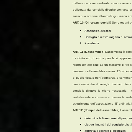
dall’associazione mediante comunicazione sc
deliberata dal consiglio direttivo con voto 
socio può ricorrere all’autorità giudiziaria en
ART. 10 (Gli organi sociali)
Sono organi de
Assemblea dei soci
Consiglio direttivo (organo di ammi
Presidente
ART. 11 (L’assemblea)
L’assemblea è compos
ha diritto ad un voto e può farsi rapprese
rappresentare sino ad un massimo di tre s
convenuti all’assemblea stessa. E’ convocat
di quello fissato per l’adunanza e contenen
con i mezzi che il consiglio direttivo rite
consiglio direttivo lo ritiene necessario. 
verbalizzante e conservato presso la sede 
scioglimento dell’associazione. E’ ordinaria in t
ART.12
(Compiti dell’assemblea)
L’assemb
determina le linee generali programm
elegge i membri del consiglio dirett
approva il bilancio di esercizio
;