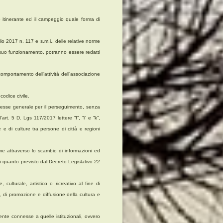
o itinerante ed il campeggio quale forma di
io 2017 n. 117 e s.m.i., delle relative norme
il suo funzionamento, potranno essere redatti
omportamento dell’attività dell’associazione
codice civile.
nteresse generale per il perseguimento, senza
’art. 5 D. Lgs 117/2017 lettere “f”, ”i” e “k”,
 di culture tra persone di città e regioni
orme attraverso lo scambio di informazioni ed
di quanto previsto dal Decreto Legislativo 22
 culturale, artistico o ricreativo al fine di
li, di promozione e diffusione della cultura e
mente connesse a quelle istituzionali, ovvero