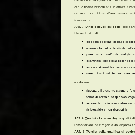
nazionale ed integrare il numero entro un an
con le finalità perseguite e le attività d’in
comunica la decisione all’interessato entro
temporanei.
ART. 7 (Diritti e doveri dei soci)
I soci hann
Hanno il diritto di:
eleggere gli organi sociali e di esser
essere informati sulle attività dell
prendere atto dell’ordine del giorn
esaminare i libri sociali secondo le 
votare in Assemblea, se iscritti da 
denunciare i fatti che ritengono cen
e il dovere di:
rispettare il presente statuto e l’
forma di illecito e da qualsiasi vogl
versare la quota associativa seco
rimborsabile e non rivalutabile.
ART. 8 (Qualità di volontario)
La qualità d
l’associazione ed è regolata dal disposto del
ART. 9 (Perdita della qualifica di socio)